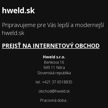
hweld.sk
Pripravujeme pre Vás lepší a modernejší
hweld.sk
PREJSŤ NA INTERNETOVÝ OBCHOD
Hweld s.r.o.
Benkova 16
949 11 Nitra
Slovenská republika
tel.: +421 37 6518835
obchod@hweld.sk
Pracovná doba :