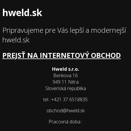
hweld.sk
Pripravujeme pre Vás lepší a modernejší
hweld.sk
PREJSŤ NA INTERNETOVÝ OBCHOD
Hweld s.r.o.
Benkova 16
949 11 Nitra
Slovenská republika
tel.: +421 37 6518835
obchod@hweld.sk
Pracovná doba :