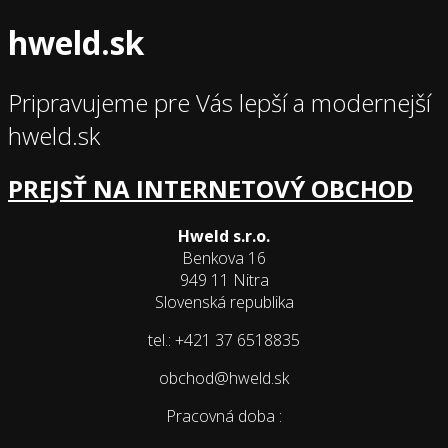
hweld.sk
Pripravujeme pre Vás lepší a modernejší
hweld.sk
PREJSŤ NA INTERNETOVÝ OBCHOD
Hweld s.r.o.
Benkova 16
949 11 Nitra
Slovenská republika
tel.: +421 37 6518835
obchod@hweld.sk
Pracovná doba :