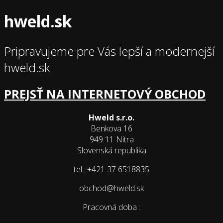
hweld.sk
Pripravujeme pre Vás lepší a modernejší
hweld.sk
PREJSŤ NA INTERNETOVÝ OBCHOD
Hweld s.r.o.
Benkova 16
949 11 Nitra
Slovenská republika
tel.: +421 37 6518835
obchod@hweld.sk
Pracovná doba :