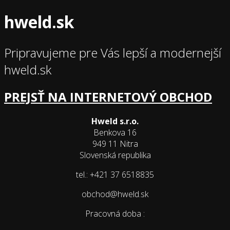
hweld.sk
Pripravujeme pre Vás lepší a modernejší
hweld.sk
PREJSŤ NA INTERNETOVÝ OBCHOD
Hweld s.r.o.
Benkova 16
949 11 Nitra
Slovenská republika
tel.: +421 37 6518835
obchod@hweld.sk
Pracovná doba :