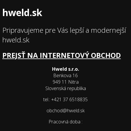
hweld.sk
Pripravujeme pre Vás lepší a modernejší
hweld.sk
PREJSŤ NA INTERNETOVÝ OBCHOD
Hweld s.r.o.
Benkova 16
949 11 Nitra
Slovenská republika
tel.: +421 37 6518835
obchod@hweld.sk
Pracovná doba :