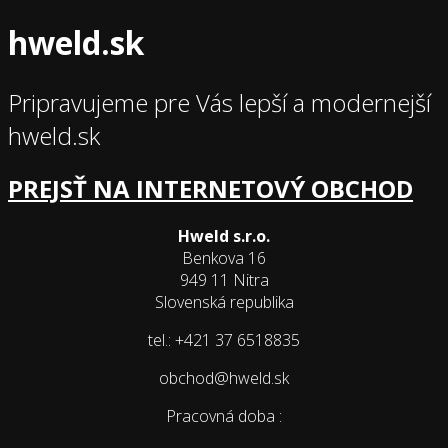
hweld.sk
Pripravujeme pre Vás lepší a modernejší
hweld.sk
PREJSŤ NA INTERNETOVÝ OBCHOD
Hweld s.r.o.
Benkova 16
949 11 Nitra
Slovenská republika
tel.: +421 37 6518835
obchod@hweld.sk
Pracovná doba :