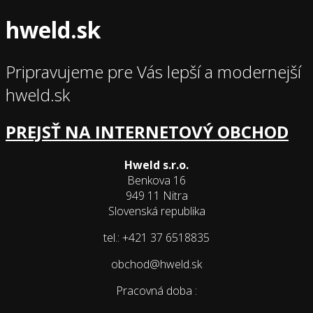
hweld.sk
Pripravujeme pre Vás lepší a modernejší
hweld.sk
PREJSŤ NA INTERNETOVÝ OBCHOD
Hweld s.r.o.
Benkova 16
949 11 Nitra
Slovenská republika
tel.: +421 37 6518835
obchod@hweld.sk
Pracovná doba :