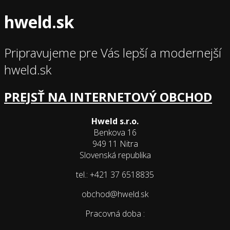
hweld.sk
Pripravujeme pre Vás lepší a modernejší
hweld.sk
PREJSŤ NA INTERNETOVÝ OBCHOD
Hweld s.r.o.
Benkova 16
949 11 Nitra
Slovenská republika
tel.: +421 37 6518835
obchod@hweld.sk
Pracovná doba :