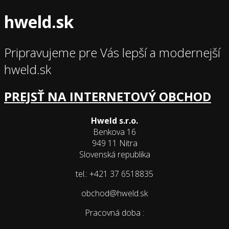
hweld.sk
Pripravujeme pre Vás lepší a modernejší
hweld.sk
PREJSŤ NA INTERNETOVÝ OBCHOD
Hweld s.r.o.
Benkova 16
949 11 Nitra
Slovenská republika
tel.: +421 37 6518835
obchod@hweld.sk
Pracovná doba :