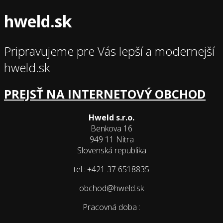
hweld.sk
Pripravujeme pre Vás lepší a modernejší
hweld.sk
PREJSŤ NA INTERNETOVÝ OBCHOD
Hweld s.r.o.
Benkova 16
949 11 Nitra
Slovenská republika
tel.: +421 37 6518835
obchod@hweld.sk
Pracovná doba :