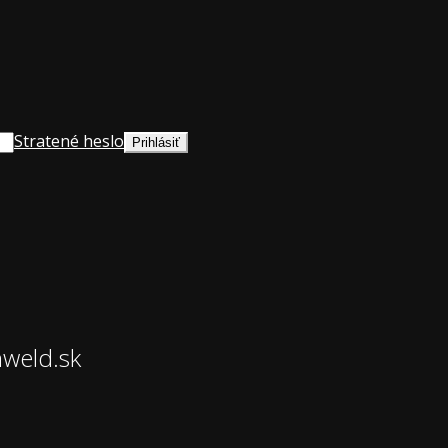
Stratené heslo
hweld.sk