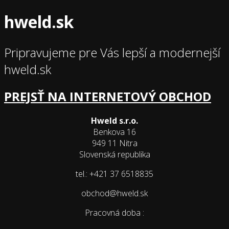
hweld.sk
Pripravujeme pre Vás lepší a modernejší
hweld.sk
PREJSŤ NA INTERNETOVÝ OBCHOD
Hweld s.r.o.
Benkova 16
949 11 Nitra
Slovenská republika
tel.: +421 37 6518835
obchod@hweld.sk
Pracovná doba :