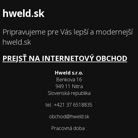
hweld.sk
Pripravujeme pre Vás lepší a modernejší
hweld.sk
PREJSŤ NA INTERNETOVÝ OBCHOD
Hweld s.r.o.
Benkova 16
949 11 Nitra
Slovenská republika
tel.: +421 37 6518835
obchod@hweld.sk
Pracovná doba :