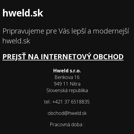
hweld.sk
Pripravujeme pre Vás lepší a modernejší
hweld.sk
PREJSŤ NA INTERNETOVÝ OBCHOD
Hweld s.r.o.
Benkova 16
949 11 Nitra
Slovenská republika
tel.: +421 37 6518835
obchod@hweld.sk
Pracovná doba :