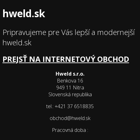
hweld.sk
Pripravujeme pre Vás lepší a modernejší
hweld.sk
PREJSŤ NA INTERNETOVÝ OBCHOD
Hweld s.r.o.
Benkova 16
949 11 Nitra
Slovenská republika
tel.: +421 37 6518835
obchod@hweld.sk
Pracovná doba :