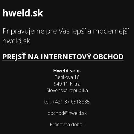
hweld.sk
Pripravujeme pre Vás lepší a modernejší
hweld.sk
PREJSŤ NA INTERNETOVÝ OBCHOD
Hweld s.r.o.
Benkova 16
949 11 Nitra
Slovenská republika
tel.: +421 37 6518835
obchod@hweld.sk
Pracovná doba :