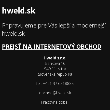
hweld.sk
Pripravujeme pre Vás lepší a modernejší
hweld.sk
PREJSŤ NA INTERNETOVÝ OBCHOD
Hweld s.r.o.
Benkova 16
949 11 Nitra
Slovenská republika
tel.: +421 37 6518835
obchod@hweld.sk
Pracovná doba :