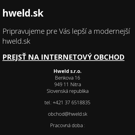
hweld.sk
Pripravujeme pre Vás lepší a modernejší
hweld.sk
PREJSŤ NA INTERNETOVÝ OBCHOD
Hweld s.r.o.
Benkova 16
949 11 Nitra
Slovenská republika
tel.: +421 37 6518835
obchod@hweld.sk
Pracovná doba :