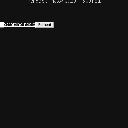
Pondelok - Piatok: 07:30 - 16:00 hod.
Stratené heslo