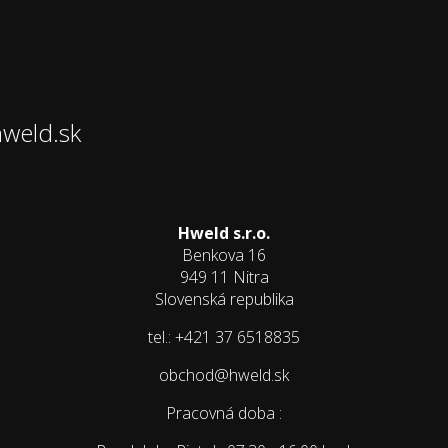
hweld.sk
Hweld s.r.o.
Benkova 16
949 11 Nitra
Slovenská republika
tel.: +421 37 6518835
obchod@hweld.sk
Pracovná doba :