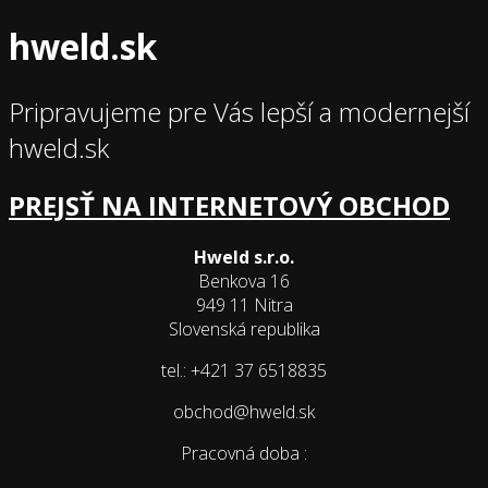
hweld.sk
Pripravujeme pre Vás lepší a modernejší
hweld.sk
PREJSŤ NA INTERNETOVÝ OBCHOD
Hweld s.r.o.
Benkova 16
949 11 Nitra
Slovenská republika
tel.: +421 37 6518835
obchod@hweld.sk
Pracovná doba :