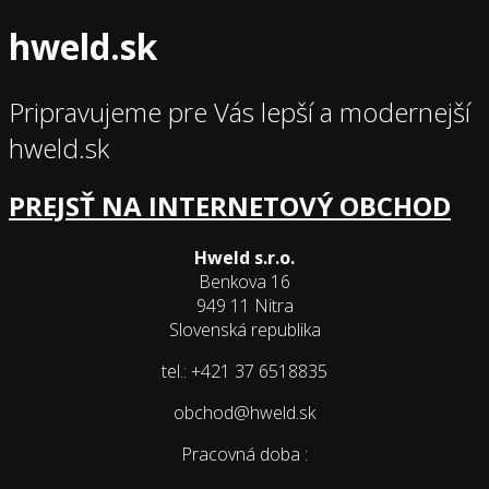
hweld.sk
Pripravujeme pre Vás lepší a modernejší
hweld.sk
PREJSŤ NA INTERNETOVÝ OBCHOD
Hweld s.r.o.
Benkova 16
949 11 Nitra
Slovenská republika
tel.: +421 37 6518835
obchod@hweld.sk
Pracovná doba :