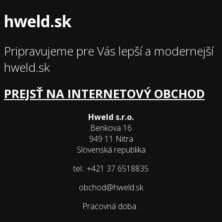
hweld.sk
Pripravujeme pre Vás lepší a modernejší
hweld.sk
PREJSŤ NA INTERNETOVÝ OBCHOD
Hweld s.r.o.
Benkova 16
949 11 Nitra
Slovenská republika
tel.: +421 37 6518835
obchod@hweld.sk
Pracovná doba :