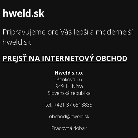
hweld.sk
Pripravujeme pre Vás lepší a modernejší
hweld.sk
PREJSŤ NA INTERNETOVÝ OBCHOD
Hweld s.r.o.
Benkova 16
949 11 Nitra
Slovenská republika
tel.: +421 37 6518835
obchod@hweld.sk
Pracovná doba :