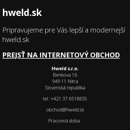
hweld.sk
Pripravujeme pre Vás lepší a modernejší
hweld.sk
PREJSŤ NA INTERNETOVÝ OBCHOD
Hweld s.r.o.
Benkova 16
949 11 Nitra
Slovenská republika
tel.: +421 37 6518835
obchod@hweld.sk
Pracovná doba :