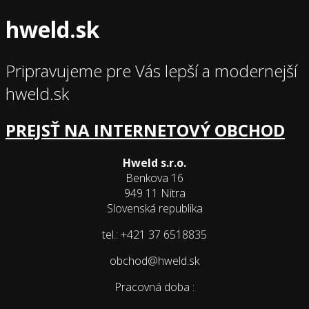
hweld.sk
Pripravujeme pre Vás lepší a modernejší
hweld.sk
PREJSŤ NA INTERNETOVÝ OBCHOD
Hweld s.r.o.
Benkova 16
949 11 Nitra
Slovenská republika
tel.: +421 37 6518835
obchod@hweld.sk
Pracovná doba :