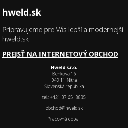
hweld.sk
Pripravujeme pre Vás lepší a modernejší
hweld.sk
PREJSŤ NA INTERNETOVÝ OBCHOD
Hweld s.r.o.
Benkova 16
949 11 Nitra
Slovenská republika
tel.: +421 37 6518835
obchod@hweld.sk
Pracovná doba :